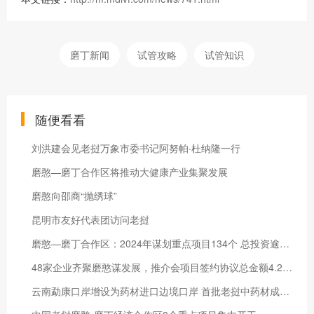
磨丁新闻
试管攻略
试管知识
随便看看
刘洪建会见老挝万象市委书记阿努帕·杜纳隆一行
磨憨—磨丁合作区将推动大健康产业集聚发展
磨憨向邵商“抛绣球”
昆明市友好代表团访问老挝
磨憨—磨丁合作区：2024年谋划重点项目134个 总投资逾678亿元
48家企业齐聚磨憨谋发展，推介会项目签约协议总金额4.208亿元
云南勐康口岸增设为药材进口边境口岸 首批老挝中药材成功入境