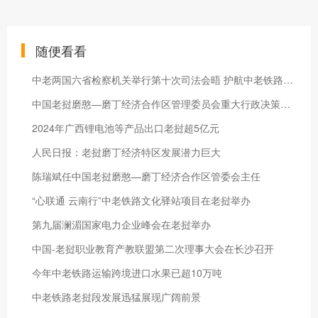
随便看看
中老两国六省检察机关举行第十次司法会晤 护航中老铁路沿线地区稳定与发展
中国老挝磨憨—磨丁经济合作区管理委员会重大行政决策事项目录标准（试行）
2024年广西锂电池等产品出口老挝超5亿元
人民日报：老挝磨丁经济特区发展潜力巨大
陈瑞斌任中国老挝磨憨—磨丁经济合作区管委会主任
“心联通 云南行”中老铁路文化驿站项目在老挝举办
第九届澜湄国家电力企业峰会在老挝举办
中国-老挝职业教育产教联盟第二次理事大会在长沙召开
今年中老铁路运输跨境进口水果已超10万吨
中老铁路老挝段发展迅猛展现广阔前景