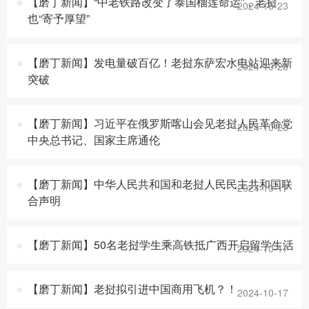
【磨丁新闻】“中老铁路改变了泰国榴莲命运”，老挝
2024-10-23
也“寄予厚望”
【磨丁新闻】发电量破百亿！老挝东萨宏水电站迎来新
2024-10-23
突破
【磨丁新闻】习近平在俄罗斯喀山会见老挝人民革命党
2024-10-23
中央总书记、国家主席通伦
【磨丁新闻】中华人民共和国和老挝人民民主共和国联
2024-10-17
合声明
【磨丁新闻】50名老挝学生乘高铁抵广西开启留学生活
2024-10-17
【磨丁新闻】老挝拟引进中国商用飞机？！
2024-10-17