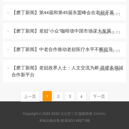
【磨丁新闻】第44届和第45届东盟峰会在老挝开幕
2024-10-11
【磨丁新闻】老挝“小众”咖啡借中国市场谋大发展
2024-10-11
【磨丁新闻】中老合作推动老挝医疗水平不断提升
2024-10-11
【磨丁新闻】老挝政界人士：人文交流为桥 搭建多领域
2024-09-29
合作新平台
上一页
1
2
3
4
下一页
Copyright © 2024-2030
老挝磨丁网
版权所有
SiteMap
本站出租出售,联系QQ:14827188