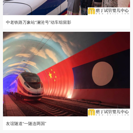
中老铁路万象站“澜沧号”动车组留影
友谊隧道“一隧连两国”