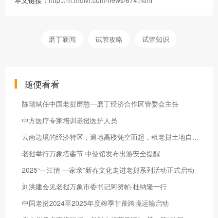
本文链接：
http://m.mdivf.com/news/674.html
磨丁新闻
试管攻略
试管知识
随便看看
陈瑞斌任中国老挝磨憨—磨丁经济合作区管委会主任
中方医疗专家培训老挝医护人员
云南边境的经济特区，遍地高楼凭空而起，租老挝土地自主开发90年
老挝举行万象塔銮节 中使馆发布出游安全提醒
2025“一江情·一家亲”新春文化走进老挝系列活动正式启动
刘洪建会见老挝万象市委书记阿努帕·杜纳隆一行
中国老挝2024至2025年度榨季甘蔗跨境运输启动