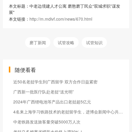
本文标题：中老边境建人才公寓 磨憨磨丁民众“双城求职”谋发
展"
本文链接：
http://m.mdivf.com/news/670.html
磨丁新闻
试管攻略
试管知识
随便看看
近50名老挝学生到广西留学 双方合作日益紧密
广西新一批医疗队赴老挝“送光明”
2024年广西锂电池等产品出口老挝超5亿元
4名来上海学习铁路技术的老挝留学生，进博会新闻中心共当“小叶子”
中老铁路发送旅客量突破5000万人次
老挝乌多姆赛省桶装水价格上调30%！