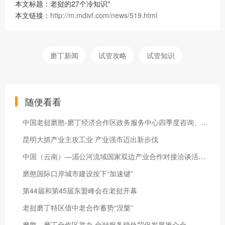
本文标题：老挝的27个冷知识"
本文链接：
http://m.mdivf.com/news/519.html
磨丁新闻
试管攻略
试管知识
随便看看
中国老挝磨憨-磨丁经济合作区政务服务中心四季度咨询、办件量公示
昆明大抓产业主攻工业 产业强市迈出新步伐
中国（云南）—湄公河流域国家双边产业合作对接洽谈活动举办
磨憨国际口岸城市建设按下“加速键”
第44届和第45届东盟峰会在老挝开幕
老挝磨丁特区借中老合作蓄势“涅槃”
磨憨—磨丁合作区举办 金融服务稳外贸促发展推介会