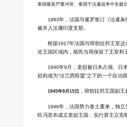
泰国爆发严重冲突。泰国于法暹战争中失败
1893年，法国与暹罗签订《法暹
被并入法属印度支那。
根据1917年法国与琅勃拉邦王室
沧王国区域内，殖民当局保留了王室和王
1940年9月，老挝被日本占领。
挝则成为“法兰西联盟”之下的一个自治
，琅勃拉邦王国副王
1945
年9月15日
1946年，法国势力卷土重来，独立
旺冯宣布成立老挝王国，实行君主立宪