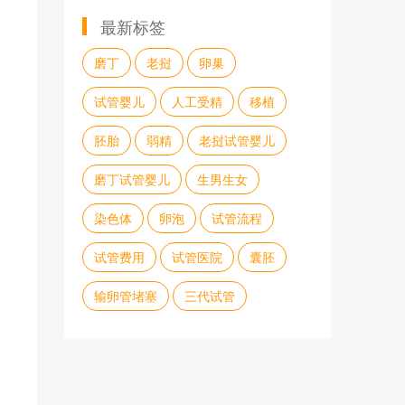
最新标签
磨丁
老挝
卵巢
试管婴儿
人工受精
移植
胚胎
弱精
老挝试管婴儿
磨丁试管婴儿
生男生女
染色体
卵泡
试管流程
试管费用
试管医院
囊胚
输卵管堵塞
三代试管