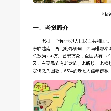
老挝
一、老挝简介
老挝，全称“老挝人民民主共和国”
东临
越南
，西北毗邻
缅甸
，西南毗邻
泰
总数为758万。首都
万象
，全国共有17
及。主要民族有老龙族、老听族、老松族
定佛教为国教，65%的老挝人信奉佛教