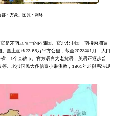
首都：
万象。图源：网络
。它是东南亚唯一的
内陆国
。它北邻
中国
，南接
柬埔寨
，
国
。国土面积23.68万平方公里，截至2023年1月，人口
个省、1个直辖市。官方语言为老挝语，英语正逐步普
等。老挝国民大多信奉小乘佛教，1961年老挝宪法规
。