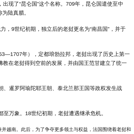
，出现了“昆仑国”这个名称。709年，昆仑国遣使至中
称为陆真腊。
无力，9世纪初期，独立后的老挝更名为“南昌国”，并于
353—1707年），定都琅勃拉邦，老挝出现了历史上第一
，佛教在老挝得到空前的发展，并由国王范甘建立了统一
黎朝、暹罗阿瑜陀耶王朝、泰北兰那王国等政权发生战
迁都至万象。18世纪初期，老挝遭遇继承危机。
兼并越南。此后，为了争夺更多领土与权益，法国围绕着老挝和