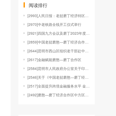
阅读排行
[
2993]人民日报：老挝磨丁经济特区发展潜力巨大
[
2970]中老铁路全线开工仪式举行
[
2921]四国九方会议及磨丁2023年度产业招商峰
[
2859]中国老挝磨憨—磨丁经济合作区管理委员会重
[
2644]昆明市西山区组织老干部赴中国老挝磨憨——
[
2617]金融赋能磨憨—磨丁合作区
[
2584]昆明市人民政府办公室关于印发中国老挝磨憨
[
2546]关于《中国老挝磨憨—磨丁经济合作区中方区
[
2517]全面提升跨境金融服务水平 金融赋能磨憨—
[
2492]磨憨—磨丁经济合作区中方区域招商引资优惠