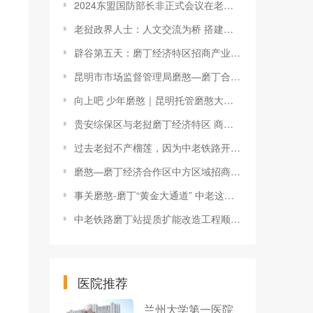
2024东盟国防部长非正式会议在老挝举行
老挝政界人士：人文交流为桥 搭建多领域合作新平台
辟谷第五天：磨丁经济特区招商产业及政策
昆明市市场监督管理局磨憨—磨丁合作区分局：五个“聚焦”立标杆
向上吧 少年磨憨｜昆明托管磨憨大事记
贵安综保区与老挝磨丁经济特区 商谈合作
过去老挝不产榴莲，因为中老铁路开通，竟然成了榴莲生产国……
磨憨—磨丁经济合作区中方区域招商引资优惠政策出台
事关磨憨-磨丁“黄金大通道” 中老这场国际道路运输会深化合作
中老铁路磨丁站提质扩能改造工程顺利完成
医院推荐
兰州大学第一医院