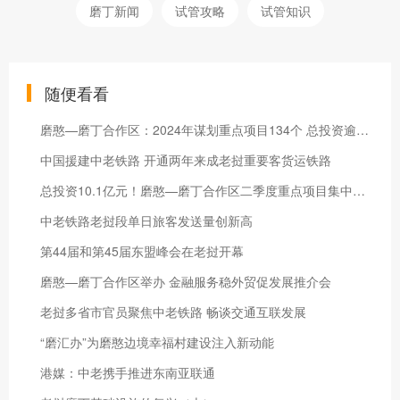
磨丁新闻
试管攻略
试管知识
随便看看
磨憨—磨丁合作区：2024年谋划重点项目134个 总投资逾678亿元
中国援建中老铁路 开通两年来成老挝重要客货运铁路
总投资10.1亿元！磨憨—磨丁合作区二季度重点项目集中开工
中老铁路老挝段单日旅客发送量创新高
第44届和第45届东盟峰会在老挝开幕
磨憨—磨丁合作区举办 金融服务稳外贸促发展推介会
老挝多省市官员聚焦中老铁路 畅谈交通互联发展
“磨汇办”为磨憨边境幸福村建设注入新动能
港媒：中老携手推进东南亚联通