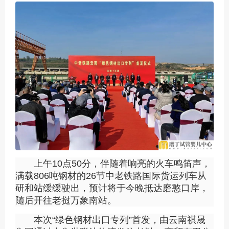
上午10点50分，伴随着响亮的火车鸣笛声，
满载806吨钢材的26节中老铁路国际货运列车从
研和站缓缓驶出，预计将于今晚抵达磨憨口岸，
随后开往老挝万象南站。
本次“绿色钢材出口专列”首发，由云南祺晟