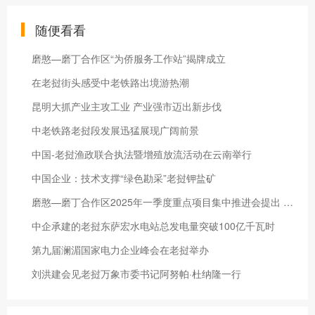
随便看看
磨憨—磨丁合作区“为侨服务工作站”揭牌成立
在老挝街头感受中老铁路出境游热潮
昆明大抓产业主攻工业 产业强市迈出新步伐
中老铁路老挝段发展迅猛展现广阔前景
中国-老挝渔政联合执法暨增殖放流活动在云南举行
中国企业：技术支撑“绿色勘采”老挝钾盐矿
磨憨—磨丁合作区2025年一季度重点项目集中推进会提出 奋力实现磨憨国际口岸城市大发展
中企承建的老挝东萨宏水电站总发电量突破100亿千瓦时
第九届澜湄国家电力企业峰会在老挝举办
刘洪建会见老挝万象市委书记阿努帕·杜纳隆一行