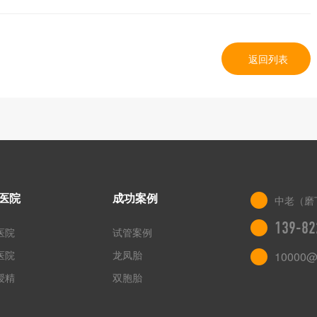
返回列表
医院
成功案例
中老（磨
139-82
医院
试管案例
医院
龙凤胎
10000@
授精
双胞胎