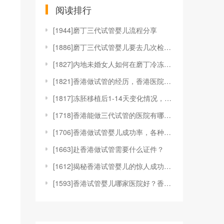
阅读排行
[
1944]磨丁三代试管婴儿流程分享
[
1886]磨丁三代试管婴儿要去几次检查？
[
1827]内地未婚女人如何在磨丁冷冻卵子？
[
1821]香港做试管的经历，香港医院的对比和选择标
[
1817]冻胚移植后1-14天变化情况，根据图片可
[
1718]香港能做三代试管的医院有哪些？附成功率最
[
1706]香港做试管婴儿成功率，各种关键因素的深度
[
1663]赴香港做试管需要什么证件？
[
1612]揭秘香港试管婴儿的惊人成功率, 高出国内
[
1593]香港试管婴儿哪家医院好？香港做试管婴儿多