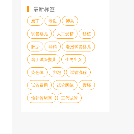
最新标签
磨丁
老挝
卵巢
试管婴儿
人工受精
移植
胚胎
弱精
老挝试管婴儿
磨丁试管婴儿
生男生女
染色体
卵泡
试管流程
试管费用
试管医院
囊胚
输卵管堵塞
三代试管