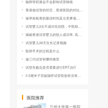
输卵管积液会不会影响试管移植
香港做试管的经历，香港医院的对比和选择标准
做孕前检查的最佳时间及注意事项,做孕前检查需要带什么证件
试管婴儿3次不成功先别慌，中医助您接好“孕”！
揭秘香港试管婴儿的惊人成功率, 高出国内10%!
试管婴儿38天生长记录视频
取卵手术的过程是什么
做三代试管有哪些痛苦
试管失败后是否需要进行ERT治疗
0.5厘米子宫纵隔怀试管双胎有没有成功的
医院推荐
兰州大学第一医院