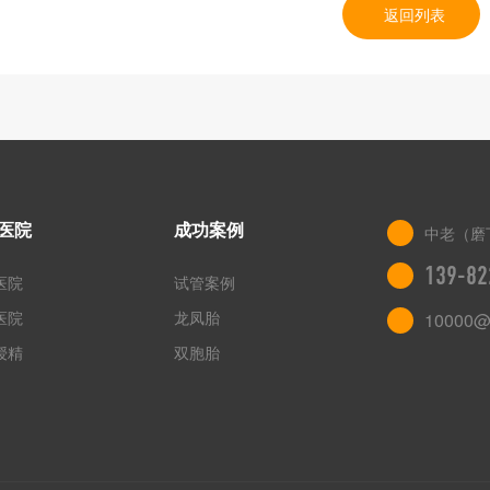
返回列表
医院
成功案例
中老（磨
139-82
医院
试管案例
医院
龙凤胎
10000@
授精
双胞胎