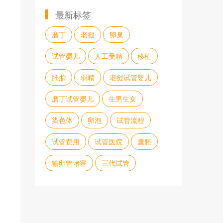
最新标签
磨丁
老挝
卵巢
试管婴儿
人工受精
移植
胚胎
弱精
老挝试管婴儿
磨丁试管婴儿
生男生女
染色体
卵泡
试管流程
试管费用
试管医院
囊胚
输卵管堵塞
三代试管