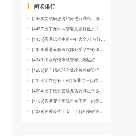
阅读排行
[
4468]艾滋病患者如何进行洗精，洗精技术适应于哪
[
4457]磨丁允许试管婴儿选择性别？
[
4454]香港试管生殖中心大全,排名好的机构都在这
[
4358]香港养和医院体外受孕中心试管婴儿技术
[
4349]衡水深州市试管婴儿哪里好
[
4265]靶向纳米球有效改善癌症诊疗
[
4254]女性患有HIV能够通过三代试管婴儿技术来
[
4204]磨丁做试管婴儿需要满足什么条件?
[
4189]香港哪个医院有精子库，内附具体捐精、供精
[
4099]在香港生宝宝，了解相关政策和福利