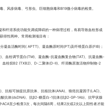
毒、风疹病毒、弓形虫、巨细胞病毒和B19微小病毒的检查。
抗凝和纤溶系统功能失调或障碍的一种病理过程，有易导致血栓形成
获得性两种。常用检测项目有：
凝血活酶时间( APTT)、凝血酶原时间(PT)及纤维蛋白原(FIB)；
)、血栓调节蛋白(TM)、凝血酶-抗凝血酶复合物(TAT)、抗凝血酶-
)、血栓烷B2 (TXB2)、D-二聚体(D-II)、纤溶酶原激活物抑制物-2
)、抗核可抽提抗原抗体、抗核抗体(ANA)、狼疮抗凝因子(LAC)、
体(dsDNA)、抗β2-糖蛋白-1抗体(抗β2-GP-1Ab)、抗甲状腺
体。其中ACA至少检查3次，每次间隔6周，结果2次或2次以上阳性者才能