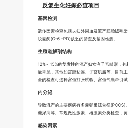
反复生化妊娠必查项目
基因检测
遗传因素检查包括夫妇外周血及流产胚胎绒毛染
脱氢酶(G-6 -PD)缺乏的筛查及基因检测。
生殖道解剖结构
12%~ 15%的复发性的流产妇女有子宫畸形
最常见，其他如宫腔粘连、子宫肌瘤等。目前主
全的检查可选择宫颈打张试验、宫颈气囊牵引试验
内分泌
导致流产的主要疾病有多囊卵巢综合征(PCOS)、
糖尿病等。常规做性激素、雄激素分类检查，黄
感染因素