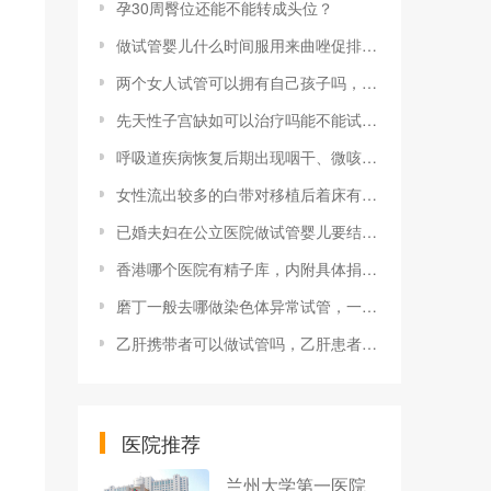
孕30周臀位还能不能转成头位？
做试管婴儿什么时间服用来曲唑促排效果好
两个女人试管可以拥有自己孩子吗，试管生子费用及全部流程
先天性子宫缺如可以治疗吗能不能试管生孩子
呼吸道疾病恢复后期出现咽干、微咳等症状？中医教你这样缓解
女性流出较多的白带对移植后着床有什么影响吗？
已婚夫妇在公立医院做试管婴儿要结婚证有立法吗
香港哪个医院有精子库，内附具体捐精、供精试管流程
磨丁一般去哪做染色体异常试管，一般去哪做染色体异常试管好
乙肝携带者可以做试管吗，乙肝患者试管的风险预防及必要检查
医院推荐
兰州大学第一医院