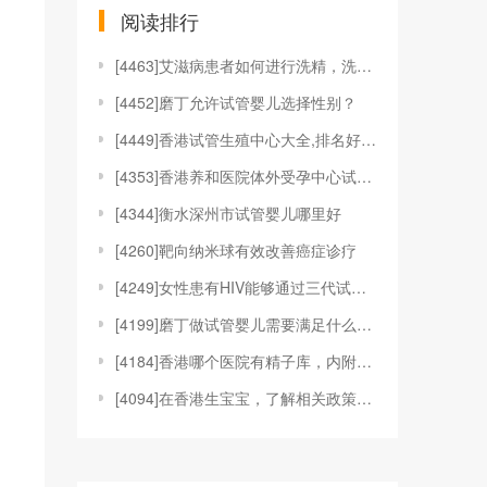
阅读排行
[
4463]艾滋病患者如何进行洗精，洗精技术适应于哪
[
4452]磨丁允许试管婴儿选择性别？
[
4449]香港试管生殖中心大全,排名好的机构都在这
[
4353]香港养和医院体外受孕中心试管婴儿技术
[
4344]衡水深州市试管婴儿哪里好
[
4260]靶向纳米球有效改善癌症诊疗
[
4249]女性患有HIV能够通过三代试管婴儿技术来
[
4199]磨丁做试管婴儿需要满足什么条件?
[
4184]香港哪个医院有精子库，内附具体捐精、供精
[
4094]在香港生宝宝，了解相关政策和福利