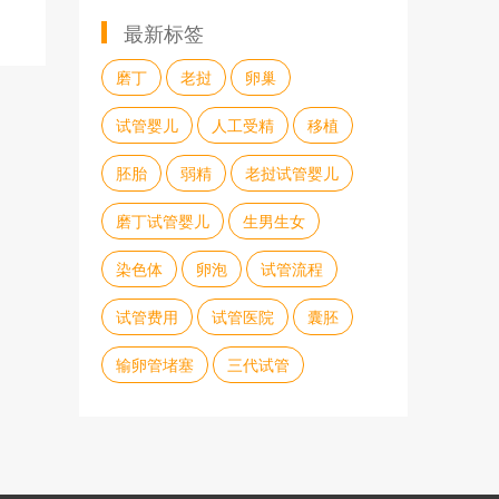
最新标签
磨丁
老挝
卵巢
试管婴儿
人工受精
移植
胚胎
弱精
老挝试管婴儿
磨丁试管婴儿
生男生女
染色体
卵泡
试管流程
试管费用
试管医院
囊胚
输卵管堵塞
三代试管