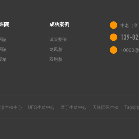
医院
成功案例
中老（磨
139-82
医院
试管案例
医院
龙凤胎
10000@
授精
双胞胎
香港生殖中心
UFG生殖中心
磨丁生殖中心
天锋国际生殖
Tag标