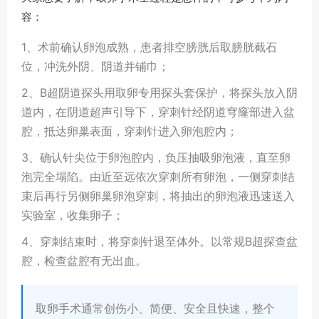
容：
1、术前确认卵泡成熟，患者排空膀胱后取膀胱截石
位，冲洗外阴、阴道并铺巾；
2、B超阴道探头用取卵专用探头套保护，将探头放入阴
道内，在阴道超声引导下，穿刺针经阴道穹窿部进入盆
腔，抵达卵巢表面，穿刺针进入卵泡腔内；
3、确认针尖位于卵泡腔内，负压抽吸卵泡液，直至卵
泡完全塌陷。由近至远依次穿刺所有卵泡，一侧穿刺结
束后再行另侧卵巢卵泡穿刺，将抽出的卵泡液迅速送入
实验室，收集卵子；
4、穿刺结束时，将穿刺针退至体外。以常规B超探查盆
腔，检查盆腔有无出血。
取卵手术通常创伤小、简便、安全且快速，整个