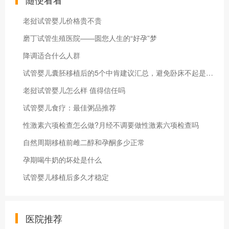
老挝试管婴儿价格贵不贵
磨丁试管生殖医院——圆您人生的“好孕”梦
降调适合什么人群
试管婴儿囊胚移植后的5个中肯建议汇总，避免卧床不起是其一！
老挝试管婴儿怎么样 值得信任吗
试管婴儿食疗：最佳粥品推荐
性激素六项检查怎么做?月经不调要做性激素六项检查吗
自然周期移植前雌二醇和孕酮多少正常
孕期喝牛奶的坏处是什么
试管婴儿移植后多久才稳定
医院推荐