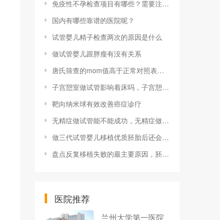
免疫性不孕检查项目有哪些？需要注意什么？
国内有哪些靠谱的医院呢？
试管婴儿精子检查两次的原因是什么
做试管婴儿跟胖瘦有没有关系
唐氏筛查的mom值高于正常对照表胎儿会怎么样？
子宫憩室做试管影响着床吗，子宫憩室试管成功率影响因素盘点
靶向纳米球有效改善癌症诊疗
无精症做试管能不能成功，无精症做3代试管的适合方案介绍
做三代试管婴儿移植优质胚胎后还会导致生化妊娠吗
盘点反复移植失败的最主要原因，胚胎质量不好容易导致流产
医院推荐
兰州大学第一医院