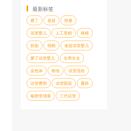
最新标签
磨丁
老挝
卵巢
试管婴儿
人工受精
移植
胚胎
弱精
老挝试管婴儿
磨丁试管婴儿
生男生女
染色体
卵泡
试管流程
试管费用
试管医院
囊胚
输卵管堵塞
三代试管