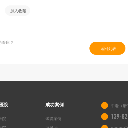
加入收藏
功着床？
返回列表
医院
成功案例
中老（磨
139-82
医院
试管案例
医院
龙凤胎