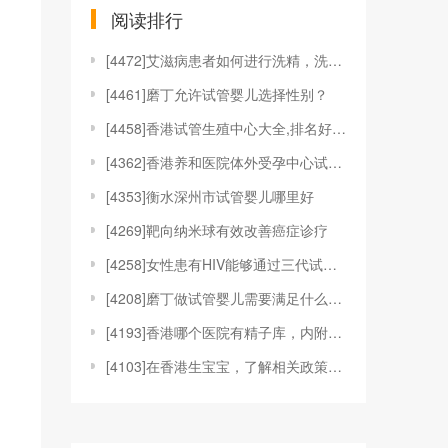
阅读排行
[
4472]艾滋病患者如何进行洗精，洗精技术适应于哪
[
4461]磨丁允许试管婴儿选择性别？
[
4458]香港试管生殖中心大全,排名好的机构都在这
[
4362]香港养和医院体外受孕中心试管婴儿技术
[
4353]衡水深州市试管婴儿哪里好
[
4269]靶向纳米球有效改善癌症诊疗
[
4258]女性患有HIV能够通过三代试管婴儿技术来
[
4208]磨丁做试管婴儿需要满足什么条件?
[
4193]香港哪个医院有精子库，内附具体捐精、供精
[
4103]在香港生宝宝，了解相关政策和福利