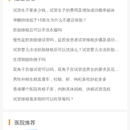
试管生子要多少钱，试管生子的费用及增加成功概率秘诀
孕酮持续低于15医生为什么不建议保胎？
胚胎移植后可以手洗衣服吗
慢性盆腔炎能做试管吗，盆腔炎患者试管移植步骤及成功经验分享
试管婴儿冷冻胚胎移植后可以洗澡么？试管婴儿冷冻胚胎移植后多久着床？
生理期能吃桃子吗
双角子宫做试管可以吗，双角子宫试管选男女的要求及花费明细
男性补精生精直通车，牡蛎、虾、枸杞多吃好处多多
香港哪个医院有精子库，内附具体捐精、供精试管流程
试管移植着床期间可以吃草莓吗？
医院推荐