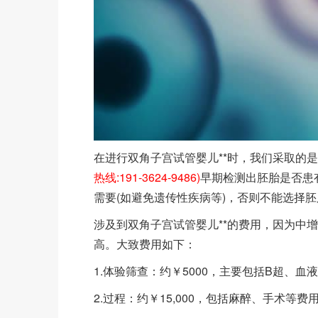
在进行双角子宫试管婴儿**时，我们采取的是*
热线:191-3624-9486)
早期检测出胚胎是否患
需要(如避免遗传性疾病等)，否则不能选择胚
涉及到双角子宫试管婴儿**的费用，因为中
高。大致费用如下：
1.体验筛查：约￥5000，主要包括B超、血
2.过程：约￥15,000，包括麻醉、手术等费