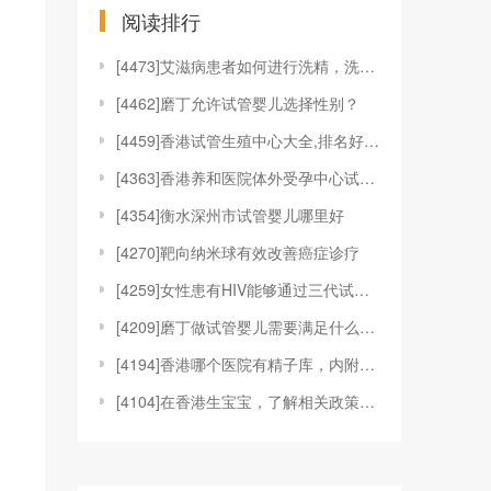
阅读排行
[
4473]艾滋病患者如何进行洗精，洗精技术适应于哪
[
4462]磨丁允许试管婴儿选择性别？
[
4459]香港试管生殖中心大全,排名好的机构都在这
[
4363]香港养和医院体外受孕中心试管婴儿技术
[
4354]衡水深州市试管婴儿哪里好
[
4270]靶向纳米球有效改善癌症诊疗
[
4259]女性患有HIV能够通过三代试管婴儿技术来
[
4209]磨丁做试管婴儿需要满足什么条件?
[
4194]香港哪个医院有精子库，内附具体捐精、供精
[
4104]在香港生宝宝，了解相关政策和福利