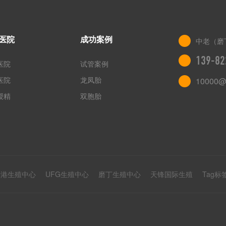
医院
成功案例
中老（磨
139-82
医院
试管案例
医院
龙凤胎
10000@
授精
双胞胎
香港生殖中心
UFG生殖中心
磨丁生殖中心
天锋国际生殖
Tag标