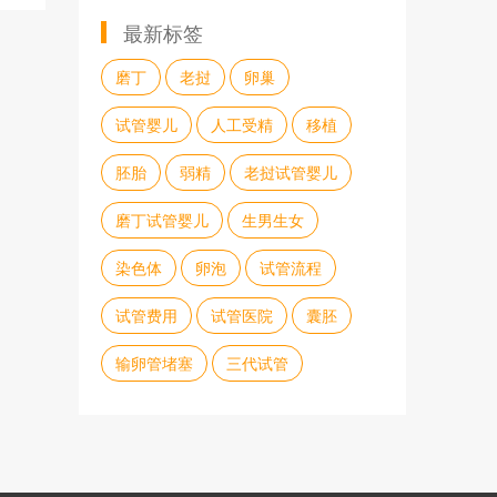
最新标签
磨丁
老挝
卵巢
试管婴儿
人工受精
移植
胚胎
弱精
老挝试管婴儿
磨丁试管婴儿
生男生女
染色体
卵泡
试管流程
试管费用
试管医院
囊胚
输卵管堵塞
三代试管