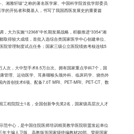
斗、湘雅轩辕”之称的著名医学家、中国科学院首批学部委员
代医学的开拓者和奠基人，书写了我国西医发展史的重要篇
实施“12368”中长期发展战略，积极推进“3354”湘
都取得较大成绩，首批入选综合类国家医学中心创建单位、
医院管理制度试点任务；国家三级公立医院绩效考核连续5
.7万人次，大中型手术8.5万台次。拥有国家重点学科7个，国
健康管理、运动医学、耳鼻咽喉头颈外科、临床药学、烧伤外
6项。配备7.0T MRI、PET-MRI、PET-CT、数
。中国工程院院士1名，全国创新争先奖2名，国家级高层次人才
示范中心，是中国住院医师培训精英教学医院联盟发起单位
五年主编人卫版、高教版等国家级统编教材20部。荣获国家