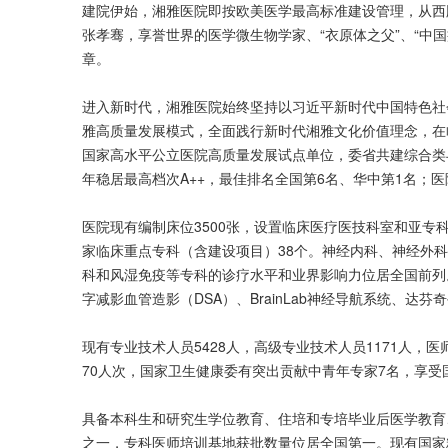
建院伊始，湘雅医院即按欧美医学最高标准建设管理，从西
张孝骞，享誉世界的医学微生物学家、“衣原体之父”、“
章。
进入新时代，湘雅医院始终坚持以习近平新时代中国特色社会主
雅高质量发展模式，全面践行新时代湘雅文化价值理念，在
国家高水平公立医院高质量发展试点单位，委省共建综合类
年稳居最高档次A++，最佳排名全国第6名、华中第1名；
医院现有编制床位3500张，设置临床医疗医技科室和亚专科1
家临床重点专科（含建设项目）38个。神经内科、神经外
科和风湿免疫等专科的诊疗水平和业界影响力位居全国前列。近五
字减影血管造影（DSA）、BrainLab神经导航系统、
现有专业技术人员5428人，高级专业技术人员1171人，
70人次，国家卫生健康委有突出贡献中青年专家7名，享受
具备本科生和研究生学位教育、住培和专培毕业后医学教育
之一，专科医师培训基地获批数量位居全国第一。现有国家