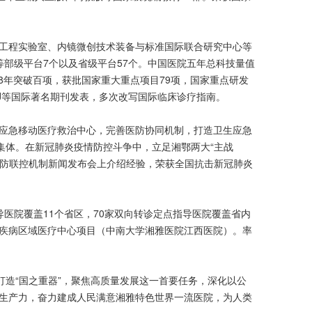
工程实验室、内镜微创技术装备与标准国际联合研究中心等
部级平台7个以及省级平台57个。中国医院五年总科技量值
续8年突破百项，获批国家重大重点项目79项，国家重点研发
、BMJ等国际著名期刊发表，多次改写国际临床诊疗指南。
应急移动医疗救治中心，完善医防协同机制，打造卫生应急
集体。在新冠肺炎疫情防控斗争中，立足湘鄂两大“主战
联防联控机制新闻发布会上介绍经验，荣获全国抗击新冠肺炎
导医院覆盖11个省区，70家双向转诊定点指导医院覆盖省内
神经疾病区域医疗中心项目（中南大学湘雅医院江西医院）。率
打造“国之重器”，聚焦高质量发展这一首要任务，深化以公
生产力，奋力建成人民满意湘雅特色世界一流医院，为人类