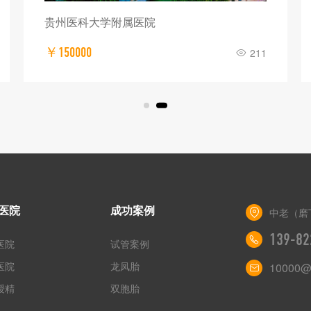
贵州医科大学附属医院
￥150000
211
医院
成功案例
中老（磨
139-82
医院
试管案例
医院
龙凤胎
10000@
授精
双胞胎