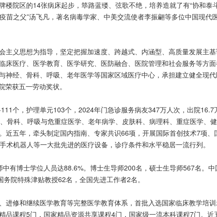
牌楼院区的14张病床起步，筚路蓝缕、弦歌不绝，培养造就了有“协和泰
中国疫苗之父”汤飞凡，著名病毒学家、中美交流使者李振翩等多位中国现
义思想为指导，坚定把握加速度、跨越式、内涵型、高质量发展主基调，大力
临床医疗、医学教育、医学研究、医防融合、医院管理和社会服务等方面
与神经、骨科、呼吸、老年医学等国家区域医疗中心，承担建立健全现代
医院荣获五一劳动奖状。
11个，护理单元103个，2024年门急诊服务病友347万人次，出院16
科、骨科、呼吸与危重症医学、老年病学、皮肤科、病理科、重症医学、
年，牵头制定国内指南、专家共识66项，开展国际首创技术7项、国内首创技术
达芬奇手术机器人等一大批先进的医疗设备，诊疗条件和水平稳居一流行列。
医师中有博士学位人员达88.6%。博士生导师200名，硕士生导师567名
国务院特殊津贴教授62名，全国先进工作者2名。
、进修和继续医学教育等完整医学教育体系，首批入选国家临床教学培训
精品课程5门，国家精品资源共享课程4门，国家级一流本科课程7门。近