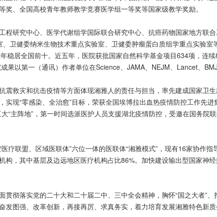
等奖、全国高校青年教师教学竞赛医学组一等奖等国家级教学奖励。
工程研究中心、医学代谢组学国际联合研究中心、抗癌药物国家地方联合
室、卫健委纳米生物技术重点实验室、卫健委肿瘤蛋白质组学重点实验室等
续五年稳居全国前十。近五年，医院获批国家自然科学基金项目634项，连
果以第一（通讯）作者单位在Science、JAMA、NEJM、Lancet
抗震救灾和抗击疫情等方面体现湘雅人的责任与担当，率先建成国家卫生
，实现“零感染、全治愈”目标，荣获全国埃博拉出血热疫情防控工作先进
三大“主阵地”，第一时间选派医护人员支援湖北疫情防控，受邀在国务院
医疗联盟、区域医联体”六位一体的医联体“湘雅模式”，现有16家协作指
医疗机构，其中基层及边远地区医疗机构占比86%。加快建设输出型国家
面贯彻落实党的二十大和二十届二中、三中全会精神，胸怀“国之大者”、
奋发图强、改革创新，再接再厉、求真务实，着力培育发展湘雅特色新质