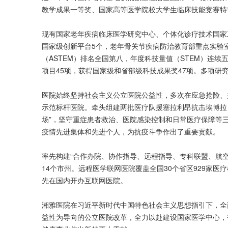
教学成果一等奖、国家高等医学院校大学生临床技能竞赛特
现有国家老年疾病临床医学研究中心、个体化诊疗技术国家
国家级创新平台5个，老年骨关节疾病防治教育部重点实验
（ASTEM）排名全国第八，年度科技量值（STEM）连
项目45项，获得国家级和省部级科技成果奖47项。多项研究成
医院始终坚持社会主义公立医院公益性，多次在应急抢险、
示范标杆医院。牵头组建两批医疗队援塞拉利昂抗击埃博拉
场”，坚守重症患者救治、医院感染控制和日常医疗保障等
疫情先进集体和先进个人，为抗疫斗争作出了重要贡献。
率先构建“合作办院、协作指导、远程指导、专科联盟、航空
14个市州。远程医学联网医院覆盖全国30个省区929家
先在国内开办互联网医院。
湘雅医院在习近平新时代中国特色社会主义思想指引下，全
益性为导向的公立医院改革，全力以赴建设国家医学中心，